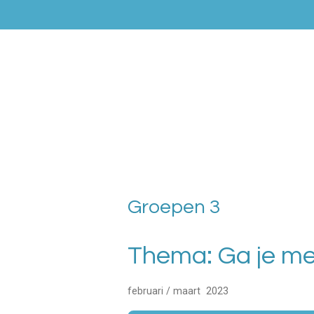
Ga
direct
naar
de
hoofdinhoud
Groepen 3
Thema: Ga je m
februari / maart 2023