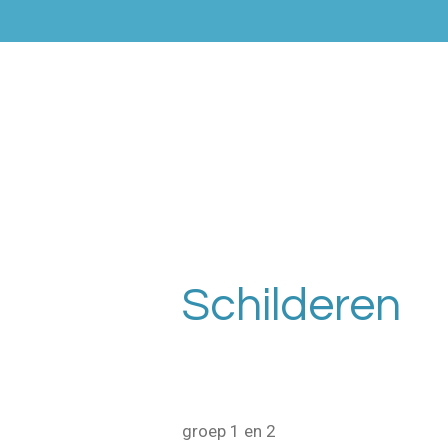
Ga
direct
naar
de
hoofdinhoud
Schilderen
groep 1 en 2