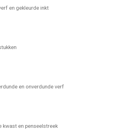
verf en gekleurde inkt
stukken
verdunde en onverdunde verf
e kwast en penseelstreek