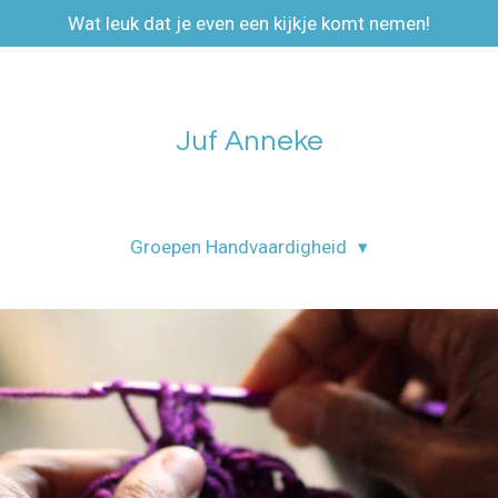
Wat leuk dat je even een kijkje komt nemen!
Juf Anneke
Groepen Handvaardigheid