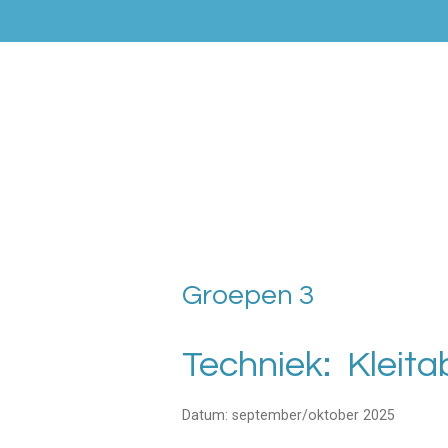
Ga
direct
naar
de
hoofdinhoud
Groepen 3
Techniek: Kleit
Datum: september/oktober 2025