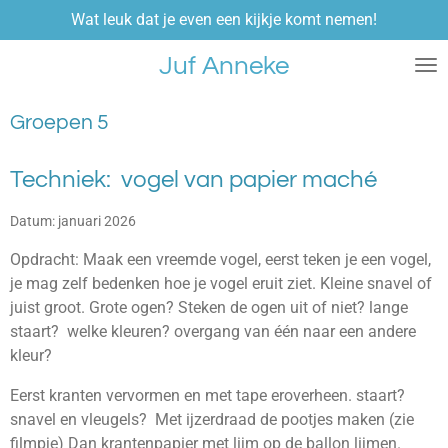
Wat leuk dat je even een kijkje komt nemen!
Ga
direct
Juf Anneke
naar
de
hoofdinhoud
Groepen 5
Techniek: vogel van papier maché
Datum: januari 2026
Opdracht: Maak een vreemde vogel, eerst teken je een vogel,
je mag zelf bedenken hoe je vogel eruit ziet. Kleine snavel of
juist groot. Grote ogen? Steken de ogen uit of niet? lange
staart? welke kleuren? overgang van één naar een andere
kleur?
Eerst kranten vervormen en met tape eroverheen. staart?
snavel en vleugels? Met ijzerdraad de pootjes maken (zie
filmpje) Dan krantenpapier met lijm op de ballon lijmen.