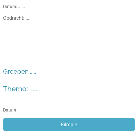
Datum: ......
Opdracht:
.....
......
Groepen .....
Thema: .....
Datum
Filmpje